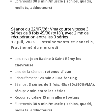
Étirements
30 s mini/muscle (ischios, quadri,
mollets, adducteurs)
Séance du 22/07/26 : Vma courte vitesse 3
séries de 8 fois 45/30 (t=18′), avec 2 mn de
récupération entre les 3 séries
19 Juil, 2026
|
Entrainements et conseils
,
Fractionné du mercredi
Lieu rdv :
Jean Racine à Saint Rémy les
Chevreuse
Lieu de la séance :
retenue d’ eau
Échauffement :
20 min allure footing
Séance :
3 séries de 8 fois: 45s (30),(90%VMA),
récup: 2 min entre les séries
Retour au calme
15 min allure footing
Étirements
30 s mini/muscle (ischios, quadri,
mollets, adducteurs)