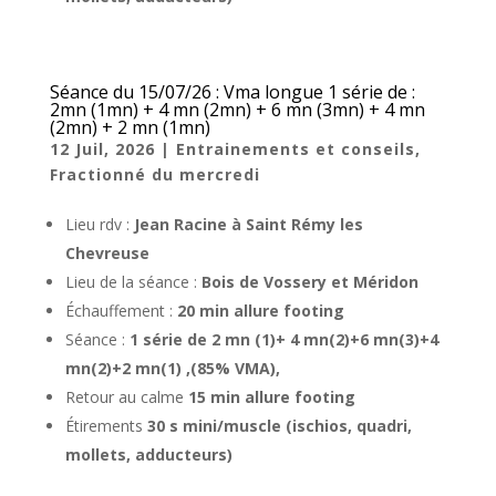
Séance du 15/07/26 : Vma longue 1 série de :
2mn (1mn) + 4 mn (2mn) + 6 mn (3mn) + 4 mn
(2mn) + 2 mn (1mn)
12 Juil, 2026
|
Entrainements et conseils
,
Fractionné du mercredi
Lieu rdv :
Jean Racine à Saint Rémy les
Chevreuse
Lieu de la séance :
Bois de Vossery et Méridon
Échauffement :
20 min allure footing
Séance :
1 série de 2 mn (1)+ 4 mn(2)+6 mn(3)+4
mn(2)+2 mn(1) ,(85% VMA),
Retour au calme
15 min allure footing
Étirements
30 s mini/muscle (ischios, quadri,
mollets, adducteurs)