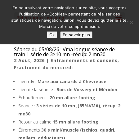
En poursuivant votre navigation sur ce site, vous acceptez
l'utilisation de «Cookies» permettant de réaliser des
Sélectionner une page
statistiques de navigation. Sinon, vous devez quitter le site.
Merci de votre compréhension.
Ok
En savoir plus
Séance du 05/08/26 : Vma longue séance de
train 1 série de 3×10 mn -récup: 2 mn30
2 Août, 2026
|
Entrainements et conseils
,
Fractionné du mercredi
Lieu rdv :
Mare aux canards à Chevreuse
Lieu de la séance :
Bois de Vossery et Méridon
Échauffement :
20 mn allure footing
Séance :
3 séries de 10 mn ,(85%VMA), récup: 2
mn30
Retour au calme
15 mn allure footing
Étirements
30 s mini/muscle (ischios, quadri,
mollets, adducteurs)