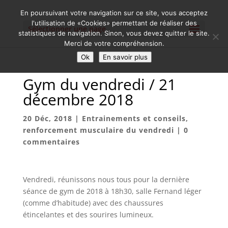
En poursuivant votre navigation sur ce site, vous acceptez
l'utilisation de «Cookies» permettant de réaliser des
Sélectionner une page
statistiques de navigation. Sinon, vous devez quitter le site.
Merci de votre compréhension.
Ok
En savoir plus
Gym du vendredi / 21
décembre 2018
20 Déc, 2018
|
Entrainements et conseils
,
renforcement musculaire du vendredi
|
0
commentaires
Vendredi, réunissons nous tous pour la dernière
séance de gym de 2018 à 18h30, salle Fernand léger
(comme d’habitude) avec des chaussures
étincelantes et des sourires lumineux.