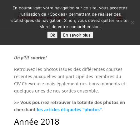
En poursuivant votre navigation sur ce site, vous acceptez
l'utilisation de «Cookies» permettant de réaliser des
Sélectionner une page
statistiques de navigation. Sinon, vous devez quitter le site.
Merci de votre compréhension.
Ok
En savoir plus
Un p’tit sourire!
Retrouvez les photos issues des différentes courses
récentes auxquelles ont participé des membres du
CIV Chevreuse mais également nos bons moments et
quelques unes de nos sorties ensemble.
>> Vous pourrez retrouver la totalité des photos en
cherchant
les articles étiquetés “photos”
.
Année 2018