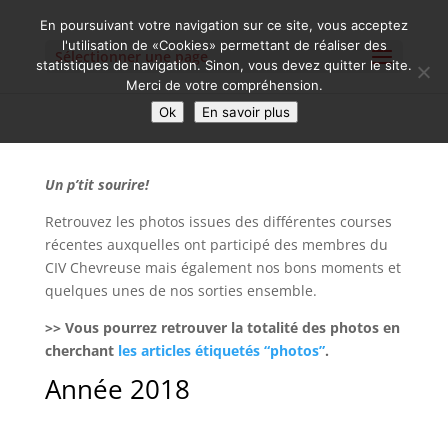
En poursuivant votre navigation sur ce site, vous acceptez
l'utilisation de «Cookies» permettant de réaliser des
Sélectionner une page
statistiques de navigation. Sinon, vous devez quitter le site.
Merci de votre compréhension.
Ok
En savoir plus
Un p’tit sourire!
Retrouvez les photos issues des différentes courses
récentes auxquelles ont participé des membres du
CIV Chevreuse mais également nos bons moments et
quelques unes de nos sorties ensemble.
>> Vous pourrez retrouver la totalité des photos en
cherchant
les articles étiquetés “photos”
.
Année 2018