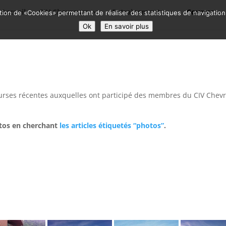
Accueil
CIV Chevreuse
Entrainements
Courses
sation de «Cookies» permettant de réaliser des statistiques de navigatio
Ok
En savoir plus
courses récentes auxquelles ont participé des membres du CIV Ch
otos en cherchant
les articles étiquetés “photos”
.